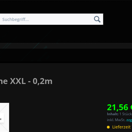
ne XXL - 0,2m
21,56 
Inhalt:
1 Stück
inkl. MwSt.
zzg
Lieferzeit