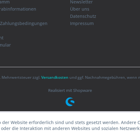
ramm
Newsletter
orabinformationen
Über uns
Datenschutz
 Zahlungsbedingungen
Impressum
ht
mular
zl. Mehrwertsteuer zzgl.
Versandkosten
und ggf. Nachnahmegebühren, wenn ni
Realisiert mit Shopware
b der Website erforderlich sind und stets gesetzt werden. Andere 
oder die Interaktion mit anderen Websites und sozialen Netzwerke