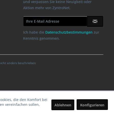
und verpassen Sie keine Neuigkeit oder
Aktion mehr von ZyntroNet.
Ich habe die
Datenschutzbestimmungen
zur
Kenntnis genommen.
cht anders beschrieben
Cookies, die den Komfort bei
n vereinfachen sollen,
Ablehnen
Konfigurieren