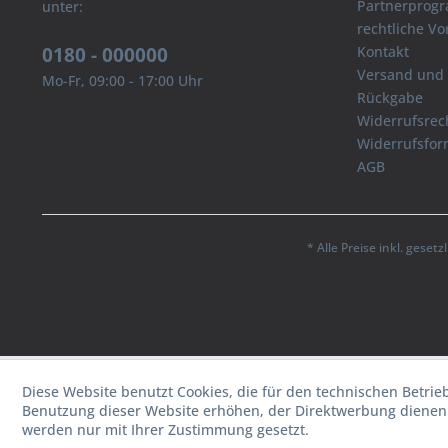
Partnerprog
unter:
rechtliche V
0180 - 000000
Kontakt
Versand und
Mo-Fr, 09:00 - 17:00 Uhr
Rückgabe
Widerrufsrec
Widerrufsfor
AGB
* Alle Preise inkl. geset
Diese Website benutzt Cookies, die für den technischen Betrie
Benutzung dieser Website erhöhen, der Direktwerbung dienen 
werden nur mit Ihrer Zustimmung gesetzt.