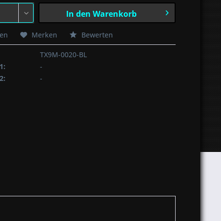
In den
Warenkorb
hen
Merken
Bewerten
TX9M-0020-BL
1:
-
2:
-