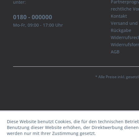
Partnerprog
unter:
rechtliche V
0180 - 000000
Kontakt
Versand und
Mo-Fr, 09:00 - 17:00 Uhr
Rückgabe
Widerrufsrec
Widerrufsfor
AGB
* Alle Preise inkl. geset
Diese Website benutzt Cookies, die für den technischen Betrie
Benutzung dieser Website erhöhen, der Direktwerbung dienen 
werden nur mit Ihrer Zustimmung gesetzt.