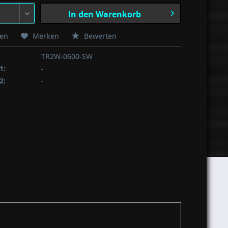
In den
Warenkorb
hen
Merken
Bewerten
TR2W-0600-SW
1:
-
2:
-