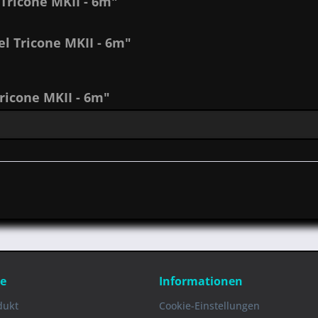
Tricone MKII - 6m"
l Tricone MKII - 6m"
icone MKII - 6m"
ce
Informationen
dukt
Cookie-Einstellungen