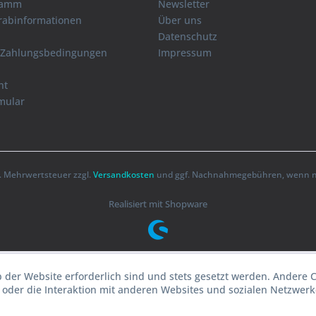
ramm
Newsletter
orabinformationen
Über uns
Datenschutz
 Zahlungsbedingungen
Impressum
ht
mular
zl. Mehrwertsteuer zzgl.
Versandkosten
und ggf. Nachnahmegebühren, wenn ni
Realisiert mit Shopware
b der Website erforderlich sind und stets gesetzt werden. Andere 
oder die Interaktion mit anderen Websites und sozialen Netzwerke