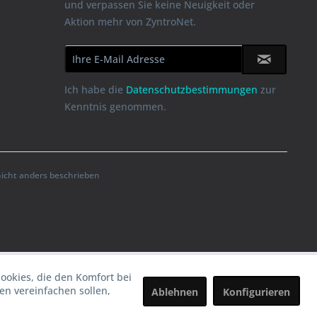
und verpassen Sie keine Neuigkeit oder
Aktion mehr von ZyntroNet.
Ich habe die
Datenschutzbestimmungen
zur
Kenntnis genommen.
cht anders beschrieben
Cookies, die den Komfort bei
n vereinfachen sollen,
Ablehnen
Konfigurieren