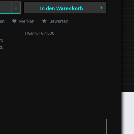
In den
Warenkorb
hen
Merken
Bewerten
TIGM-516-1500
1:
-
2:
-