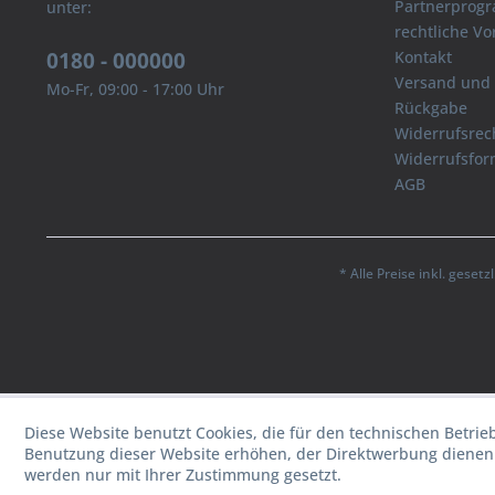
Partnerprog
unter:
rechtliche V
0180 - 000000
Kontakt
Versand und
Mo-Fr, 09:00 - 17:00 Uhr
Rückgabe
Widerrufsrec
Widerrufsfor
AGB
* Alle Preise inkl. geset
Diese Website benutzt Cookies, die für den technischen Betrie
Benutzung dieser Website erhöhen, der Direktwerbung dienen 
werden nur mit Ihrer Zustimmung gesetzt.