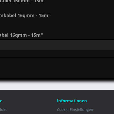
kabel 16qmm - 15m"
romkabel 16qmm - 15m"
abel 16qmm - 15m"
ce
Informationen
dukt
Cookie-Einstellungen