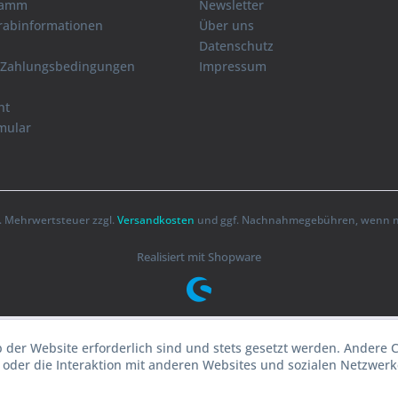
ramm
Newsletter
orabinformationen
Über uns
Datenschutz
 Zahlungsbedingungen
Impressum
ht
mular
zl. Mehrwertsteuer zzgl.
Versandkosten
und ggf. Nachnahmegebühren, wenn ni
Realisiert mit Shopware
b der Website erforderlich sind und stets gesetzt werden. Andere 
oder die Interaktion mit anderen Websites und sozialen Netzwerke