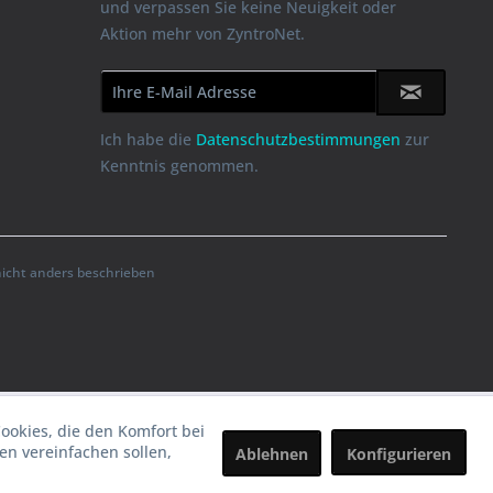
und verpassen Sie keine Neuigkeit oder
Aktion mehr von ZyntroNet.
Ich habe die
Datenschutzbestimmungen
zur
Kenntnis genommen.
cht anders beschrieben
Cookies, die den Komfort bei
n vereinfachen sollen,
Ablehnen
Konfigurieren