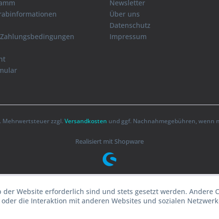
ramm
Newsletter
orabinformationen
Über uns
Datenschutz
 Zahlungsbedingungen
Impressum
ht
mular
zl. Mehrwertsteuer zzgl.
Versandkosten
und ggf. Nachnahmegebühren, wenn ni
Realisiert mit Shopware
b der Website erforderlich sind und stets gesetzt werden. Andere 
oder die Interaktion mit anderen Websites und sozialen Netzwerke