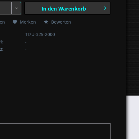
In den
Warenkorb
hen
Merken
Bewerten
TI7U-325-2000
1:
-
2:
-