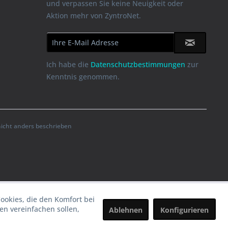
und verpassen Sie keine Neuigkeit oder
Aktion mehr von ZyntroNet.
Ich habe die
Datenschutzbestimmungen
zur
Kenntnis genommen.
cht anders beschrieben
Cookies, die den Komfort bei
n vereinfachen sollen,
Ablehnen
Konfigurieren