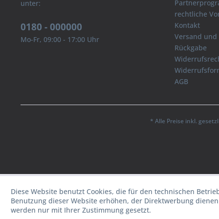
Partnerprog
unter:
rechtliche V
0180 - 000000
Kontakt
Versand und
Mo-Fr, 09:00 - 17:00 Uhr
Rückgabe
Widerrufsrec
Widerrufsfor
AGB
* Alle Preise inkl. geset
Diese Website benutzt Cookies, die für den technischen Betrie
Benutzung dieser Website erhöhen, der Direktwerbung dienen 
werden nur mit Ihrer Zustimmung gesetzt.