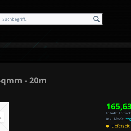
5qmm - 20m
165,63
Inhalt:
1 Stück
inkl. MwSt.
zzg
Lieferzeit