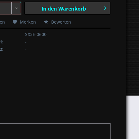
In den
Warenkorb
hen
Merken
Bewerten
SX3E-0600
1:
-
2:
-