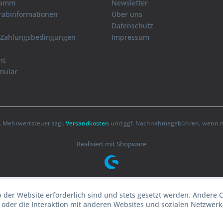
ramm
Newsletter
orabinformationen
Über uns
Datenschutz
 Zahlungsbedingungen
Impressum
ht
mular
zl. Mehrwertsteuer zzgl.
Versandkosten
und ggf. Nachnahmegebühren, wenn ni
Realisiert mit Shopware
b der Website erforderlich sind und stets gesetzt werden. Andere 
oder die Interaktion mit anderen Websites und sozialen Netzwerke