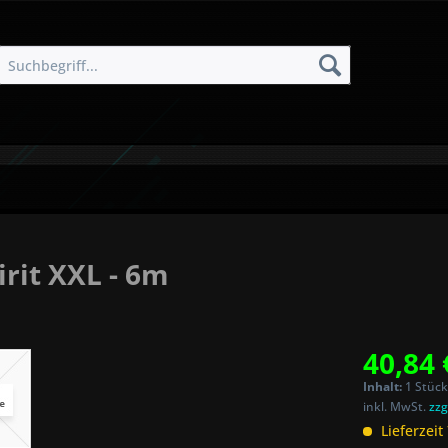
rit XXL - 6m
40,84 
Inhalt:
1 Stück
inkl. MwSt.
zzg
Lieferzeit