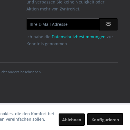
und verpassen Sie keine Neuigkeit oder
Aktion mehr von ZyntroNet.
Ich habe die
Datenschutzbestimmungen
zur
Kenntnis genommen.
cht anders beschrieben
Cookies, die den Komfort bei
n vereinfachen sollen,
Ablehnen
Konfigurieren