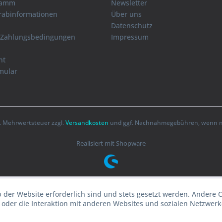
ramm
Newsletter
orabinformationen
Über uns
Datenschutz
 Zahlungsbedingungen
Impressum
ht
mular
zl. Mehrwertsteuer zzgl.
Versandkosten
und ggf. Nachnahmegebühren, wenn ni
Realisiert mit Shopware
b der Website erforderlich sind und stets gesetzt werden. Andere 
oder die Interaktion mit anderen Websites und sozialen Netzwerke