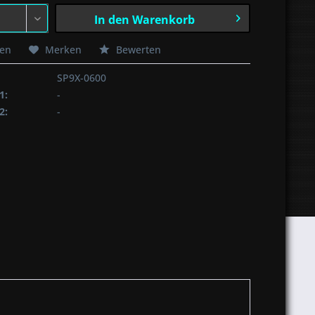
In den
Warenkorb
hen
Merken
Bewerten
SP9X-0600
1:
-
2:
-