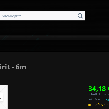
rit - 6m
34,18 
Inhalt:
1 Stück
inkl. MwSt.
zzg
Lieferzeit