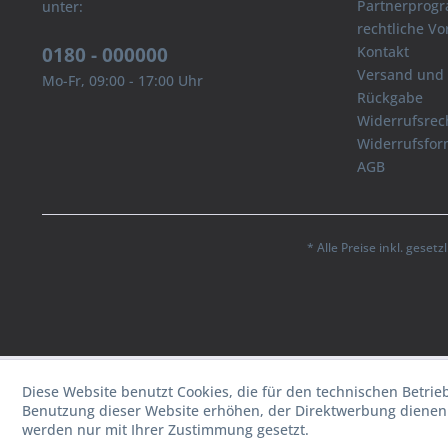
Partnerprog
unter:
rechtliche V
0180 - 000000
Kontakt
Versand und
Mo-Fr, 09:00 - 17:00 Uhr
Rückgabe
Widerrufsrec
Widerrufsfor
AGB
* Alle Preise inkl. geset
Diese Website benutzt Cookies, die für den technischen Betrie
Benutzung dieser Website erhöhen, der Direktwerbung dienen 
werden nur mit Ihrer Zustimmung gesetzt.