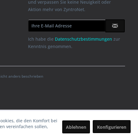
und verpassen Sie keine Neuigkeit oder
Aktion mehr von ZyntroNet.
Ich habe die
Datenschutzbestimmungen
zur
Kenntnis genommen.
cht anders beschrieben
Cookies, die den Komfort bei
n vereinfachen sollen,
Ablehnen
Konfigurieren