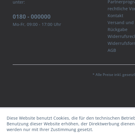
Partnerprog
unter:
rechtliche V
0180 - 000000
Kontakt
Versand und
Mo-Fr, 09:00 - 17:00 Uhr
Rückgabe
Widerrufsrec
Widerrufsfor
AGB
* Alle Preise inkl. geset
Diese Website benutzt Cookies, die für den technischen Betrie
Benutzung dieser Website erhöhen, der Direktwerbung dienen 
werden nur mit Ihrer Zustimmung gesetzt.