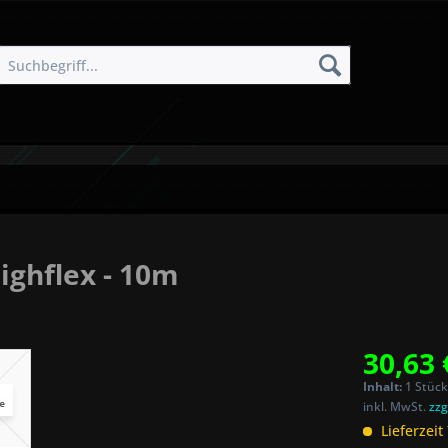
ighflex - 10m
30,63 
Inhalt:
1 Stück
inkl. MwSt.
zzg
Lieferzeit