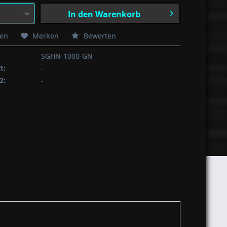
In den
Warenkorb
hen
Merken
Bewerten
SGHN-1000-GN
1:
-
2:
-