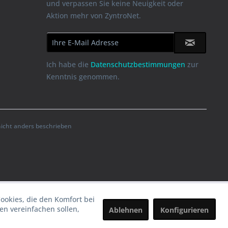
und verpassen Sie keine Neuigkeit oder
Aktion mehr von ZyntroNet.
Ich habe die
Datenschutzbestimmungen
zur
Kenntnis genommen.
cht anders beschrieben
Cookies, die den Komfort bei
n vereinfachen sollen,
Ablehnen
Konfigurieren