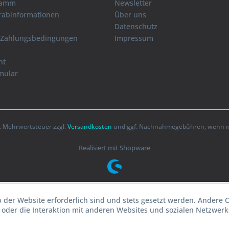
ramm
Newsletter
orabinformationen
Über uns
Datenschutz
 Zahlungsbedingungen
Impressum
ht
mular
zl. Mehrwertsteuer zzgl.
Versandkosten
und ggf. Nachnahmegebühren, wenn ni
Realisiert mit Shopware
b der Website erforderlich sind und stets gesetzt werden. Andere 
oder die Interaktion mit anderen Websites und sozialen Netzwerke