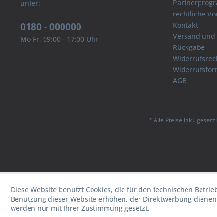
Partnerprog
unter:
rechtliche V
0180 - 000000
Kontakt
Versand und
Mo-Fr, 09:00 - 17:00 Uhr
Rückgabe
Widerrufsrec
Widerrufsfor
AGB
* Alle Preise inkl. geset
Diese Website benutzt Cookies, die für den technischen Betrie
Benutzung dieser Website erhöhen, der Direktwerbung dienen 
werden nur mit Ihrer Zustimmung gesetzt.