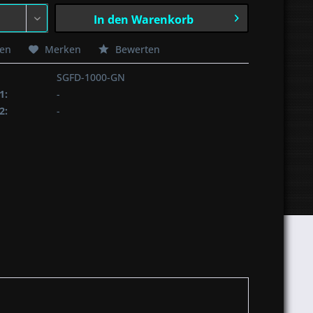
In den
Warenkorb
hen
Merken
Bewerten
SGFD-1000-GN
1:
-
2:
-