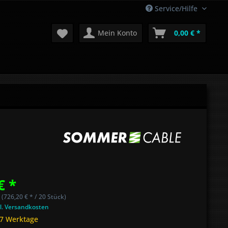
Service/Hilfe
Mein Konto
0,00 € *
€ *
 (726,20 € * / 20 Stück)
l. Versandkosten
 7 Werktage