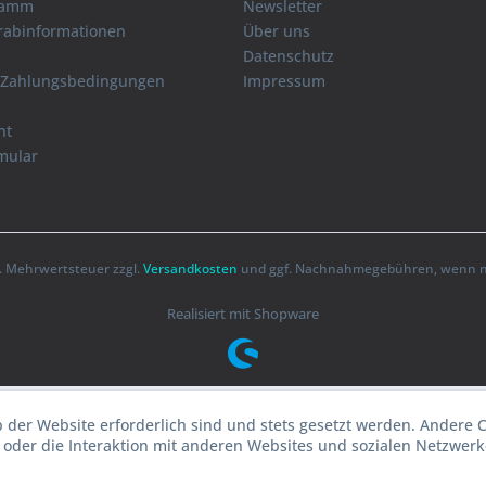
ramm
Newsletter
orabinformationen
Über uns
Datenschutz
 Zahlungsbedingungen
Impressum
ht
mular
zl. Mehrwertsteuer zzgl.
Versandkosten
und ggf. Nachnahmegebühren, wenn ni
Realisiert mit Shopware
b der Website erforderlich sind und stets gesetzt werden. Andere 
oder die Interaktion mit anderen Websites und sozialen Netzwerke