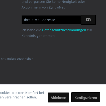
und verpassen Sie keine Neuigkeit oder
Aktion mehr von ZyntroNet.
Ich habe die
Datenschutzbestimmungen
zur
Kenntnis genommen.
cht anders beschrieben
Cookies, die den Komfort bei
n vereinfachen sollen,
Ablehnen
Konfigurieren