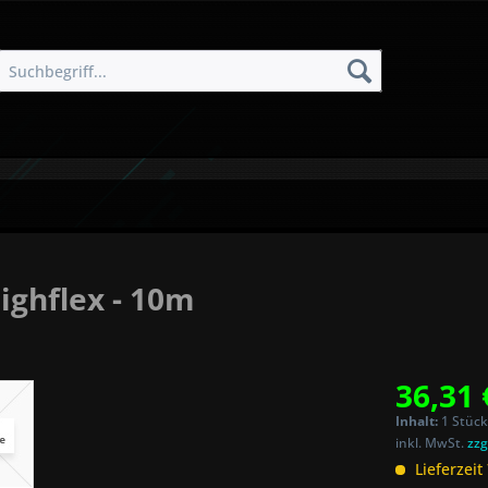
ighflex - 10m
36,31 
Inhalt:
1 Stück
inkl. MwSt.
zzg
Lieferzeit