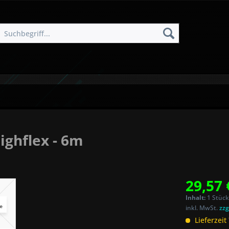
ighflex - 6m
29,57 
Inhalt:
1 Stück
inkl. MwSt.
zzg
Lieferzeit