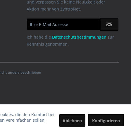
und verpassen Sie keine Neuigkeit oder
Aktion mehr von ZyntroNet.
Ich habe die
Datenschutzbestimmungen
zur
Kenntnis genommen.
cht anders beschrieben
Cookies, die den Komfort bei
n vereinfachen sollen,
Ablehnen
Konfigurieren