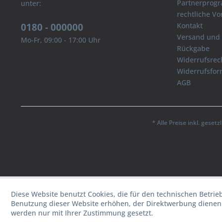
Partnerprog
unter:
rechtliche V
0180 - 000000
Kontakt
Versand und
Mo-Fr, 09:00 - 17:00 Uhr
Rückgabe
Widerrufsrec
Widerrufsfor
AGB
* Alle Preise inkl. geset
Diese Website benutzt Cookies, die für den technischen Betrie
Benutzung dieser Website erhöhen, der Direktwerbung dienen 
werden nur mit Ihrer Zustimmung gesetzt.