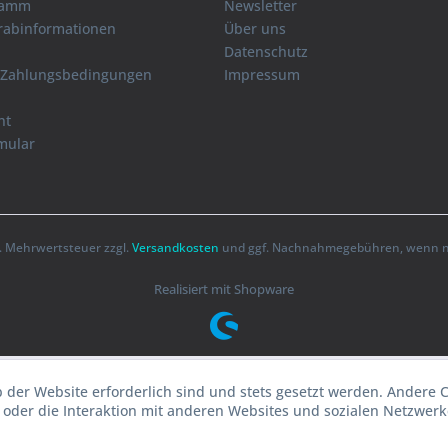
ramm
Newsletter
orabinformationen
Über uns
Datenschutz
 Zahlungsbedingungen
Impressum
ht
mular
zl. Mehrwertsteuer zzgl.
Versandkosten
und ggf. Nachnahmegebühren, wenn ni
Realisiert mit Shopware
b der Website erforderlich sind und stets gesetzt werden. Andere 
oder die Interaktion mit anderen Websites und sozialen Netzwerke