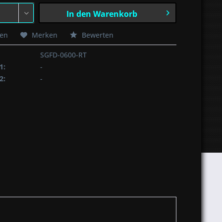
In den
Warenkorb
hen
Merken
Bewerten
SGFD-0600-RT
1:
-
2:
-