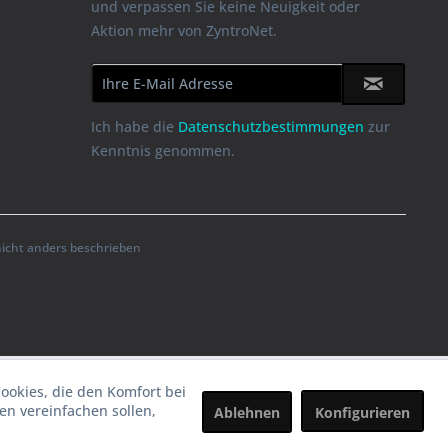
und verpassen Sie keine Neuigkeit oder
Aktion mehr von ZyntroNet.
Ich habe die
Datenschutzbestimmungen
zur
Kenntnis genommen.
cht anders beschrieben
Cookies, die den Komfort bei
n vereinfachen sollen,
Ablehnen
Konfigurieren