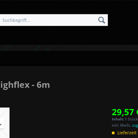
ighflex - 6m
29,57 
Inhalt:
1 Stück
inkl. MwSt.
zzg
Lieferzeit