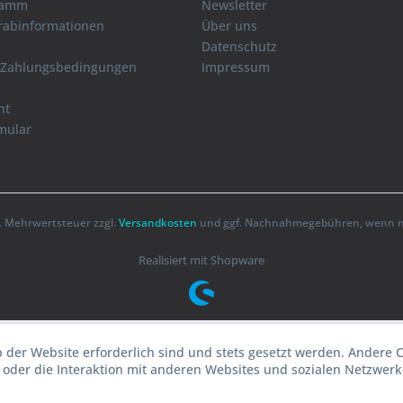
ramm
Newsletter
orabinformationen
Über uns
Datenschutz
 Zahlungsbedingungen
Impressum
ht
mular
zl. Mehrwertsteuer zzgl.
Versandkosten
und ggf. Nachnahmegebühren, wenn ni
Realisiert mit Shopware
b der Website erforderlich sind und stets gesetzt werden. Andere 
oder die Interaktion mit anderen Websites und sozialen Netzwerke