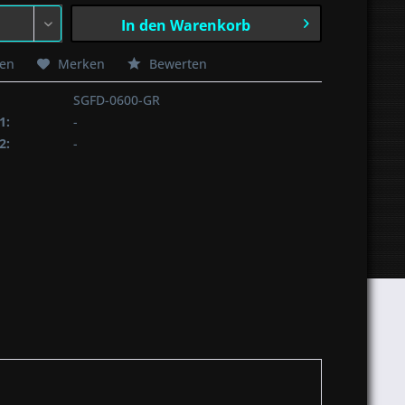
In den
Warenkorb
hen
Merken
Bewerten
SGFD-0600-GR
1:
-
2:
-