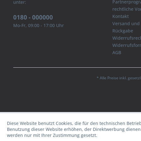
Partnerprog
unter:
rechtliche V
0180 - 000000
Kontakt
Versand und
Mo-Fr, 09:00 - 17:00 Uhr
Rückgabe
Widerrufsrec
Widerrufsfor
AGB
* Alle Preise inkl. geset
Diese Website benutzt Cookies, die für den technischen Betrie
Benutzung dieser Website erhöhen, der Direktwerbung dienen 
werden nur mit Ihrer Zustimmung gesetzt.