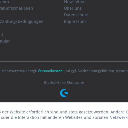
ramm
Newsletter
orabinformationen
Über uns
Datenschutz
 Zahlungsbedingungen
Impressum
ht
mular
zl. Mehrwertsteuer zzgl.
Versandkosten
und ggf. Nachnahmegebühren, wenn ni
Realisiert mit Shopware
b der Website erforderlich sind und stets gesetzt werden. Andere 
oder die Interaktion mit anderen Websites und sozialen Netzwerke