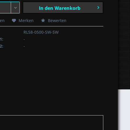
In den
Warenkorb
hen
Merken
Bewerten
RL58-0500-SW-SW
1:
-
2:
-