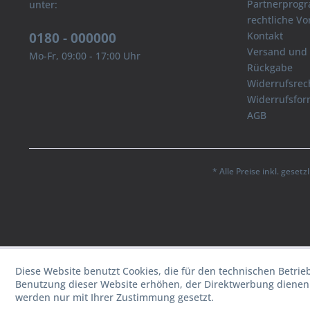
Partnerprog
unter:
rechtliche V
0180 - 000000
Kontakt
Versand und
Mo-Fr, 09:00 - 17:00 Uhr
Rückgabe
Widerrufsrec
Widerrufsfor
AGB
* Alle Preise inkl. geset
Diese Website benutzt Cookies, die für den technischen Betrie
Benutzung dieser Website erhöhen, der Direktwerbung dienen 
werden nur mit Ihrer Zustimmung gesetzt.