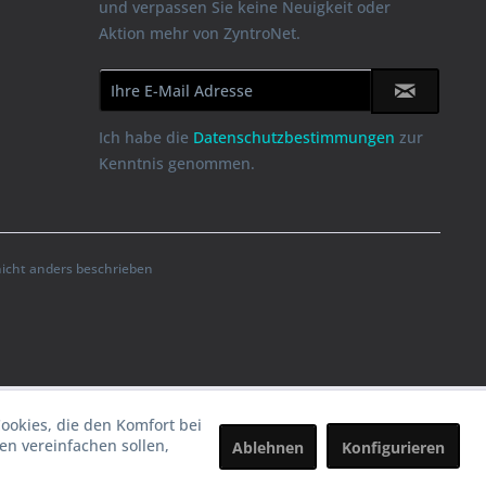
und verpassen Sie keine Neuigkeit oder
Aktion mehr von ZyntroNet.
Ich habe die
Datenschutzbestimmungen
zur
Kenntnis genommen.
cht anders beschrieben
Cookies, die den Komfort bei
n vereinfachen sollen,
Ablehnen
Konfigurieren