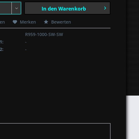
In den
Warenkorb
hen
Merken
Bewerten
R959-1000-SW-SW
1:
-
2:
-