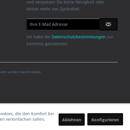
und verpassen Sie keine Neuigkeit oder
Aktion mehr von ZyntroNet.
Ich habe die
Datenschutzbestimmungen
zur
Kenntnis genommen.
cht anders beschrieben
Cookies, die den Komfort bei
n vereinfachen sollen,
Ablehnen
Konfigurieren