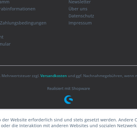
ramm
Newsletter
orabinformationen
Über uns
Datenschutz
 Zahlungsbedingungen
Impressum
ht
mular
zl. Mehrwertsteuer zzgl.
Versandkosten
und ggf. Nachnahmegebühren, wenn ni
Realisiert mit Shopware
b der Website erforderlich sind und stets gesetzt werden. Andere 
oder die Interaktion mit anderen Websites und sozialen Netzwerke