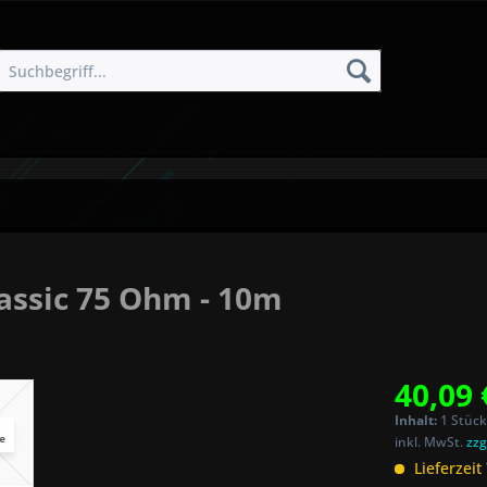
lassic 75 Ohm - 10m
40,09 
Inhalt:
1 Stück
inkl. MwSt.
zzg
Lieferzeit