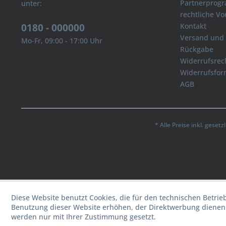
Partnerprog
unter:
rechtliche V
0180 - 000000
Kontakt
Versand und
Mo-Fr, 09:00 - 17:00 Uhr
Rückgabe
Widerrufsrec
Widerrufsfor
AGB
* Alle Preise inkl. geset
Diese Website benutzt Cookies, die für den technischen Betrie
Benutzung dieser Website erhöhen, der Direktwerbung dienen 
werden nur mit Ihrer Zustimmung gesetzt.