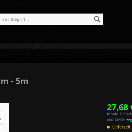
hm - 5m
27,68 
Inhalt:
1 Stück
inkl. MwSt.
zzg
Lieferzeit