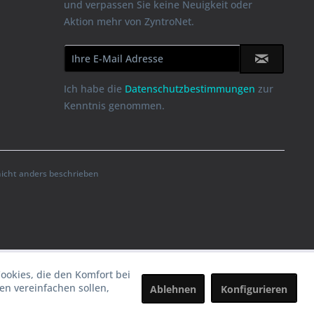
und verpassen Sie keine Neuigkeit oder
Aktion mehr von ZyntroNet.
Ich habe die
Datenschutzbestimmungen
zur
Kenntnis genommen.
cht anders beschrieben
Cookies, die den Komfort bei
n vereinfachen sollen,
Ablehnen
Konfigurieren