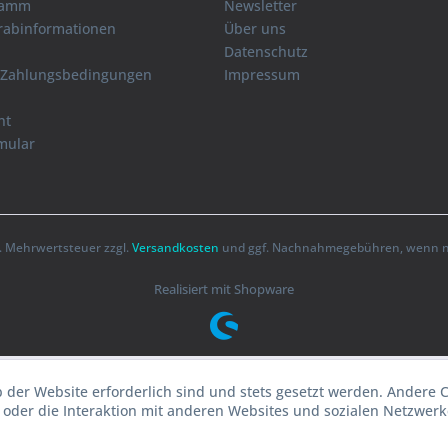
ramm
Newsletter
orabinformationen
Über uns
Datenschutz
 Zahlungsbedingungen
Impressum
ht
mular
zl. Mehrwertsteuer zzgl.
Versandkosten
und ggf. Nachnahmegebühren, wenn ni
Realisiert mit Shopware
b der Website erforderlich sind und stets gesetzt werden. Andere 
oder die Interaktion mit anderen Websites und sozialen Netzwerke