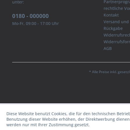
Partnerprog
unter:
rechtliche V
0180 - 000000
Kontakt
Versand und
Mo-Fr, 09:00 - 17:00 Uhr
Rückgabe
Widerrufsrec
Widerrufsfor
AGB
* Alle Preise inkl. geset
Diese Website benutzt Cookies, die für den technischen Betrie
Benutzung dieser Website erhöhen, der Direktwerbung dienen 
werden nur mit Ihrer Zustimmung gesetzt.