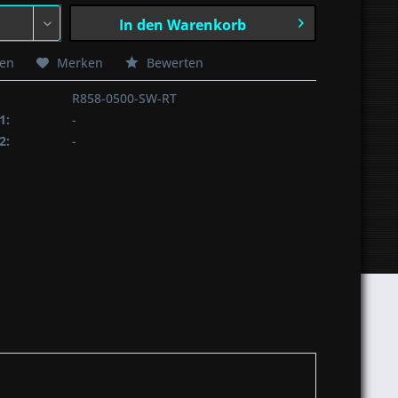
In den
Warenkorb
hen
Merken
Bewerten
R858-0500-SW-RT
1:
-
2:
-