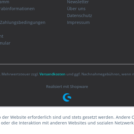
ramm
Newsletter
orabinformationen
Über uns
Datenschutz
 Zahlungsbedingungen
Impressum
ht
mular
zl. Mehrwertsteuer zzgl.
Versandkosten
und ggf. Nachnahmegebühren, wenn ni
Realisiert mit Shopware
b der Website erforderlich sind und stets gesetzt werden. Andere 
oder die Interaktion mit anderen Websites und sozialen Netzwerke