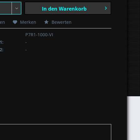
In den
Warenkorb
hen
Merken
Bewerten
P7R1-1000-VI
1:
-
2:
-