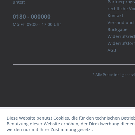
Partnerprog
unter:
rechtliche V
0180 - 000000
Kontakt
Versand und
Mo-Fr, 09:00 - 17:00 Uhr
Rückgabe
Widerrufsrec
Widerrufsfor
AGB
* Alle Preise inkl. geset
Diese Website benutzt Cookies, die für den technischen Betrie
Benutzung dieser Website erhöhen, der Direktwerbung dienen 
werden nur mit Ihrer Zustimmung gesetzt.