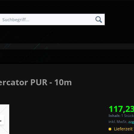
rcator PUR - 10m
117,23
Inhalt:
1 Stück
inkl. MwSt.
zzg
Lieferzeit