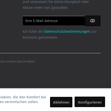
und verpassen Sie keine Neuigkeit oder
Aktion mehr von ZyntroNet.
Ich habe die
Datenschutzbestimmungen
zur
Kenntnis genommen.
cht anders beschrieben
Cookies, die den Komfort bei
n vereinfachen sollen,
Ablehnen
Konfigurieren