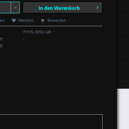
In den
Warenkorb
hen
Merken
Bewerten
P7HS-0050-GR
1:
-
2:
-