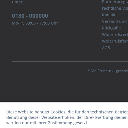
Partnerprog
unter:
rechtliche V
0180 - 000000
Kontakt
Versand und
Mo-Fr, 09:00 - 17:00 Uhr
Rückgabe
Widerrufsrec
Widerrufsfor
AGB
* Alle Preise inkl. geset
Diese Website benutzt Cookies, die für den technischen Betrie
Benutzung dieser Website erhöhen, der Direktwerbung dienen 
werden nur mit Ihrer Zustimmung gesetzt.