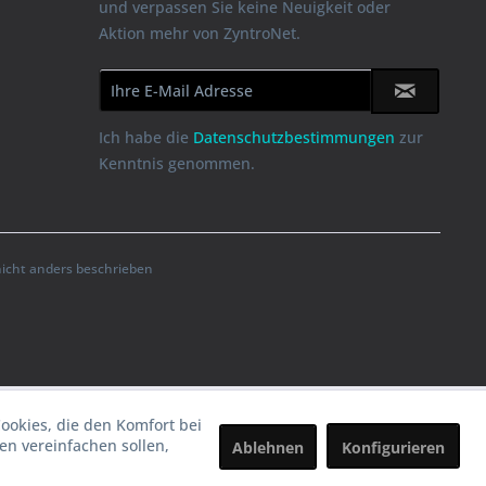
und verpassen Sie keine Neuigkeit oder
Aktion mehr von ZyntroNet.
Ich habe die
Datenschutzbestimmungen
zur
Kenntnis genommen.
cht anders beschrieben
Cookies, die den Komfort bei
n vereinfachen sollen,
Ablehnen
Konfigurieren