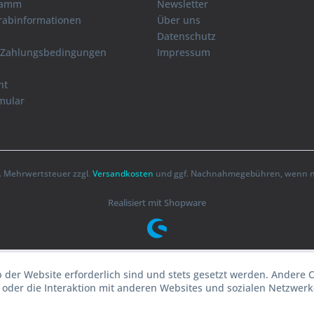
ramm
Newsletter
orabinformationen
Über uns
Datenschutz
 Zahlungsbedingungen
Impressum
ht
mular
zl. Mehrwertsteuer zzgl.
Versandkosten
und ggf. Nachnahmegebühren, wenn ni
Realisiert mit Shopware
b der Website erforderlich sind und stets gesetzt werden. Andere 
oder die Interaktion mit anderen Websites und sozialen Netzwerke