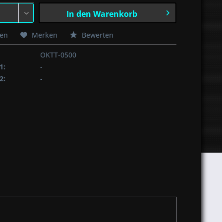
In den
Warenkorb
hen
Merken
Bewerten
OKTT-0500
1:
-
2:
-