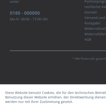
Partnerprog
unter:
rechtliche V
0180 - 000000
Kontakt
Versand und
Mo-Fr, 09:00 - 17:00 Uhr
Rückgabe
Widerrufsrec
Widerrufsfor
AGB
* Alle Preise inkl. geset
Diese Website benutzt Cookies, die für den technischen Betrie
Benutzung dieser Website erhöhen, der Direktwerbung dienen 
werden nur mit Ihrer Zustimmung gesetzt.