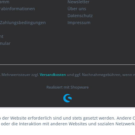
ramm
Newsletter
orabinformationen
Über uns
Datenschutz
 Zahlungsbedingungen
Impressum
ht
mular
zl. Mehrwertsteuer zzgl.
Versandkosten
und ggf. Nachnahmegebühren, wenn ni
Realisiert mit Shopware
b der Website erforderlich sind und stets gesetzt werden. Andere 
oder die Interaktion mit anderen Websites und sozialen Netzwerke