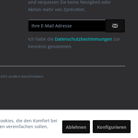
und verpassen Sie keine Neuigkeit oder
Aktion mehr von ZyntroNet.
Ich habe die
Datenschutzbestimmungen
zur
Kenntnis genommen.
cht anders beschrieben
Cookies, die den Komfort bei
n vereinfachen sollen,
Ablehnen
Konfigurieren