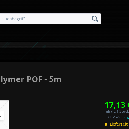
olymer POF - 5m
17,13 
Inhalt:
1 Stück
inkl. MwSt.
zzg
Lieferzeit