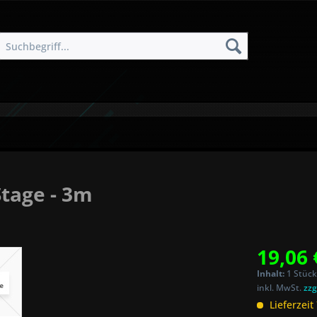
tage - 3m
19,06 
Inhalt:
1 Stück
inkl. MwSt.
zzg
Lieferzeit