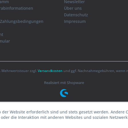
ramm
Newsletter
orabinformationen
Über uns
Datenschutz
 Zahlungsbedingungen
Impressum
ht
mular
zl. Mehrwertsteuer zzgl.
Versandkosten
und ggf. Nachnahmegebühren, wenn ni
Realisiert mit Shopware
b der Website erforderlich sind und stets gesetzt werden. Andere 
oder die Interaktion mit anderen Websites und sozialen Netzwerke