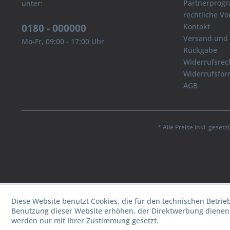
Partnerprog
unter:
rechtliche V
0180 - 000000
Kontakt
Versand und
Mo-Fr, 09:00 - 17:00 Uhr
Rückgabe
Widerrufsrec
Widerrufsfor
AGB
* Alle Preise inkl. geset
Diese Website benutzt Cookies, die für den technischen Betrie
Benutzung dieser Website erhöhen, der Direktwerbung dienen 
werden nur mit Ihrer Zustimmung gesetzt.