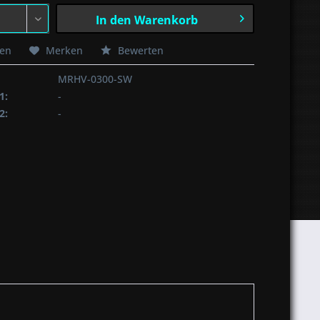
In den
Warenkorb
hen
Merken
Bewerten
MRHV-0300-SW
1:
-
2:
-