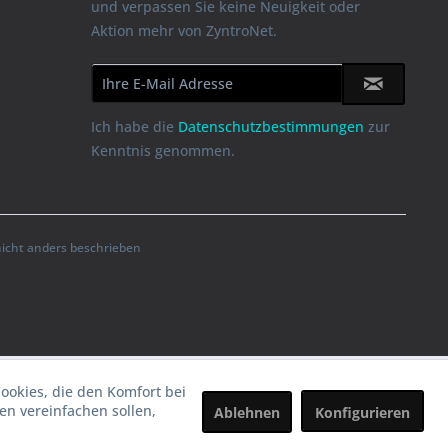
und verpassen Sie keine Neuigkeit oder
Aktion mehr von ZyntroNet.
Ich habe die
Datenschutzbestimmungen
zur
Kenntnis genommen.
cht anders beschrieben
Cookies, die den Komfort bei
n vereinfachen sollen,
Ablehnen
Konfigurieren