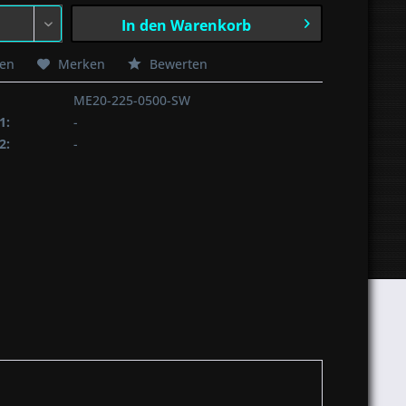
In den
Warenkorb
hen
Merken
Bewerten
ME20-225-0500-SW
1:
-
2:
-