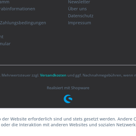
ramm
Newsletter
orabinformationen
Über uns
Datenschutz
 Zahlungsbedingungen
Impressum
ht
mular
zl. Mehrwertsteuer zzgl.
Versandkosten
und ggf. Nachnahmegebühren, wenn ni
Realisiert mit Shopware
b der Website erforderlich sind und stets gesetzt werden. Andere 
oder die Interaktion mit anderen Websites und sozialen Netzwerke