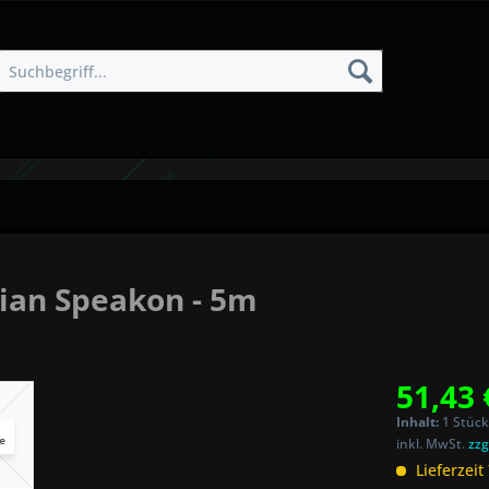
ian Speakon - 5m
51,43 
Inhalt:
1 Stück
inkl. MwSt.
zzg
Lieferzeit