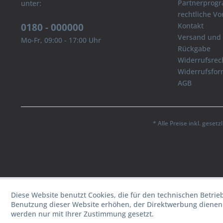
Partnerprog
unter:
rechtliche V
0180 - 000000
Kontakt
Versand und
Mo-Fr, 09:00 - 17:00 Uhr
Rückgabe
Widerrufsrec
Widerrufsfor
AGB
* Alle Preise inkl. geset
Diese Website benutzt Cookies, die für den technischen Betrie
Benutzung dieser Website erhöhen, der Direktwerbung dienen 
werden nur mit Ihrer Zustimmung gesetzt.