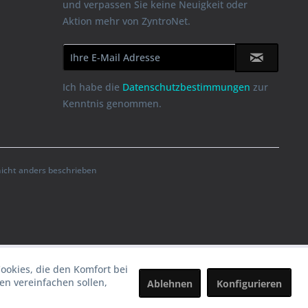
und verpassen Sie keine Neuigkeit oder
Aktion mehr von ZyntroNet.
Ich habe die
Datenschutzbestimmungen
zur
Kenntnis genommen.
cht anders beschrieben
Cookies, die den Komfort bei
n vereinfachen sollen,
Ablehnen
Konfigurieren