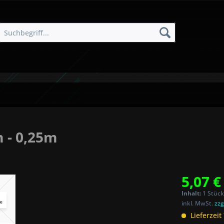
 - 0,25m
5,07 €
Inhalt:
1 Stück
inkl. MwSt.
zzg
Lieferzeit