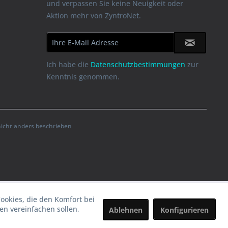
und verpassen Sie keine Neuigkeit oder
Aktion mehr von ZyntroNet.
Ich habe die
Datenschutzbestimmungen
zur
Kenntnis genommen.
cht anders beschrieben
Cookies, die den Komfort bei
n vereinfachen sollen,
Ablehnen
Konfigurieren