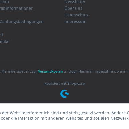
ramm
Newsletter
orabinformationen
Über uns
Datenschutz
 Zahlungsbedingungen
Impressum
ht
mular
zl. Mehrwertsteuer zzgl.
Versandkosten
und ggf. Nachnahmegebühren, wenn ni
Realisiert mit Shopware
b der Website erforderlich sind und stets gesetzt werden. Andere 
oder die Interaktion mit anderen Websites und sozialen Netzwerke