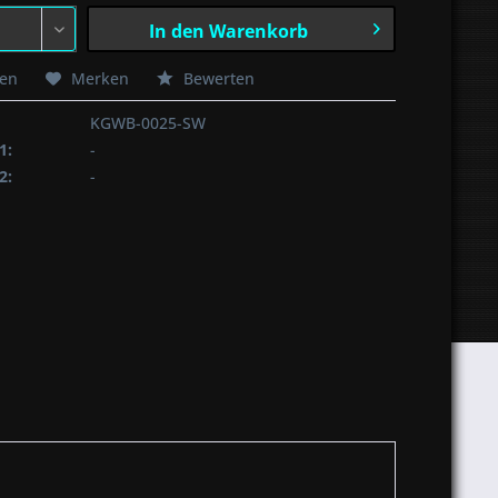
In den
Warenkorb
hen
Merken
Bewerten
KGWB-0025-SW
1:
-
2:
-