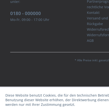
Partnerprog
unter:
rechtliche V
0180 - 000000
Kontakt
Versand und
Mo-Fr, 09:00 - 17:00 Uhr
Rückgabe
Widerrufsrec
Widerrufsfor
AGB
* Alle Preise inkl. geset
Diese Website benutzt Cookies, die für den technischen Betrie
Benutzung dieser Website erhöhen, der Direktwerbung dienen 
werden nur mit Ihrer Zustimmung gesetzt.