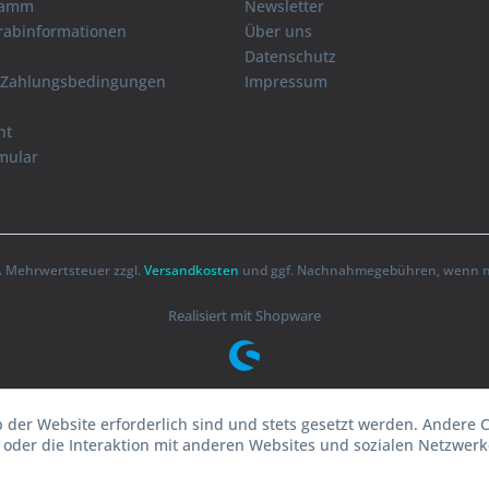
ramm
Newsletter
orabinformationen
Über uns
Datenschutz
 Zahlungsbedingungen
Impressum
ht
mular
zl. Mehrwertsteuer zzgl.
Versandkosten
und ggf. Nachnahmegebühren, wenn ni
Realisiert mit Shopware
b der Website erforderlich sind und stets gesetzt werden. Andere 
oder die Interaktion mit anderen Websites und sozialen Netzwerke