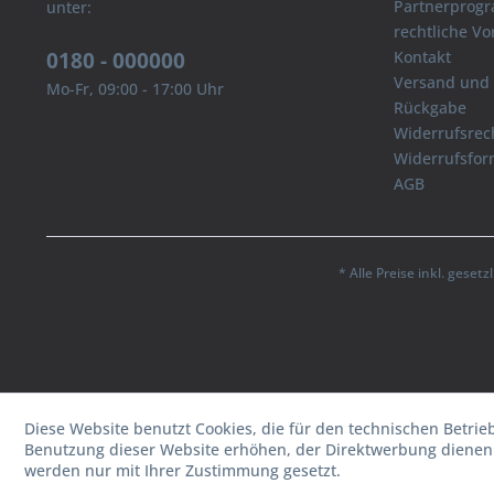
Partnerprog
unter:
rechtliche V
0180 - 000000
Kontakt
Versand und
Mo-Fr, 09:00 - 17:00 Uhr
Rückgabe
Widerrufsrec
Widerrufsfor
AGB
* Alle Preise inkl. geset
Diese Website benutzt Cookies, die für den technischen Betrie
Benutzung dieser Website erhöhen, der Direktwerbung dienen 
werden nur mit Ihrer Zustimmung gesetzt.