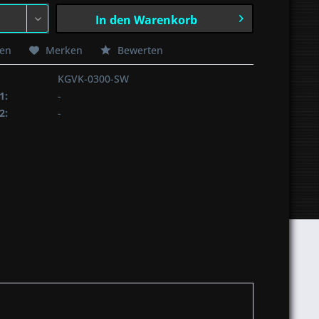
In den
Warenkorb
hen
Merken
Bewerten
KGVK-0300-SW
1:
-
2:
-