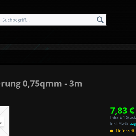
erung 0,75qmm - 3m
7,83 €
Inhalt:
1 Stück
inkl. MwSt.
zzg
Lieferzeit