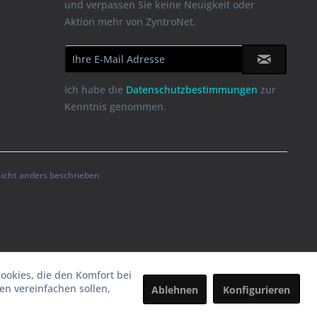
und verpassen Sie keine Neuigkeit oder
Aktion mehr von ZyntroNet.
Ich habe die
Datenschutzbestimmungen
zur
Kenntnis genommen.
cht anders beschrieben
Cookies, die den Komfort bei
n vereinfachen sollen,
Ablehnen
Konfigurieren