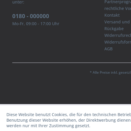
Partnerprog
unter:
rechtliche V
0180 - 000000
Kontakt
Versand und
Mo-Fr, 09:00 - 17:00 Uhr
Rückgabe
Widerrufsrec
Widerrufsfor
AGB
* Alle Preise inkl. geset
Diese Website benutzt Cookies, die für den technischen Betrie
Benutzung dieser Website erhöhen, der Direktwerbung dienen 
werden nur mit Ihrer Zustimmung gesetzt.