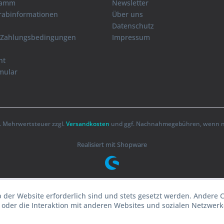
ramm
Newsletter
orabinformationen
Über uns
Datenschutz
 Zahlungsbedingungen
Impressum
ht
mular
zl. Mehrwertsteuer zzgl.
Versandkosten
und ggf. Nachnahmegebühren, wenn ni
Realisiert mit Shopware
b der Website erforderlich sind und stets gesetzt werden. Andere 
oder die Interaktion mit anderen Websites und sozialen Netzwerke