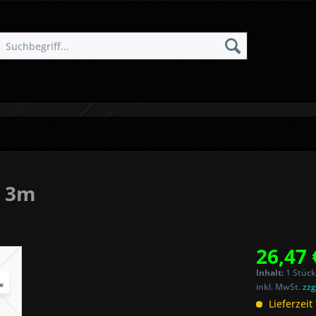
- 3m
26,47 
Inhalt:
1 Stück
inkl. MwSt.
zzg
Lieferzeit