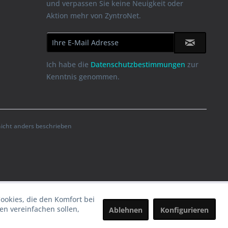
und verpassen Sie keine Neuigkeit oder
Aktion mehr von ZyntroNet.
Ich habe die
Datenschutzbestimmungen
zur
Kenntnis genommen.
cht anders beschrieben
Cookies, die den Komfort bei
n vereinfachen sollen,
Ablehnen
Konfigurieren