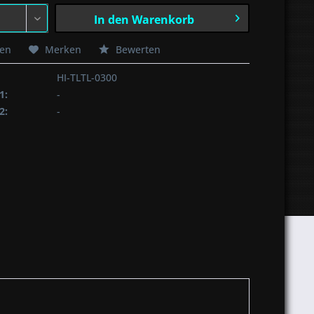
In den
Warenkorb
hen
Merken
Bewerten
HI-TLTL-0300
1:
-
2:
-