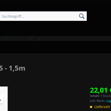
5 - 1,5m
22,01 
Inhalt:
1 Stück
inkl. MwSt.
zzg
Lieferzeit