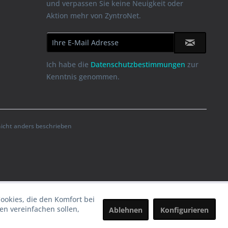
und verpassen Sie keine Neuigkeit oder
Aktion mehr von ZyntroNet.
Ich habe die
Datenschutzbestimmungen
zur
Kenntnis genommen.
cht anders beschrieben
Cookies, die den Komfort bei
n vereinfachen sollen,
Ablehnen
Konfigurieren