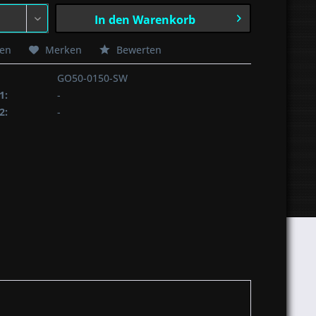
In den
Warenkorb
hen
Merken
Bewerten
GO50-0150-SW
1:
-
2:
-