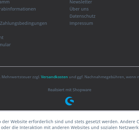
ramm
Newsletter
orabinformationen
Über uns
Datenschutz
 Zahlungsbedingungen
Impressum
ht
mular
zl. Mehrwertsteuer zzgl.
Versandkosten
und ggf. Nachnahmegebühren, wenn ni
Realisiert mit Shopware
b der Website erforderlich sind und stets gesetzt werden. Andere 
oder die Interaktion mit anderen Websites und sozialen Netzwerke