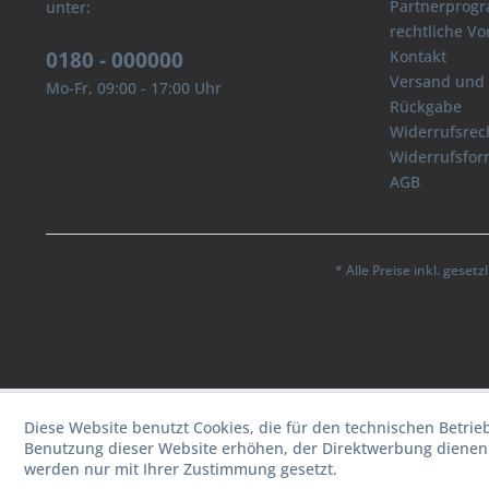
Partnerprog
unter:
rechtliche V
0180 - 000000
Kontakt
Versand und
Mo-Fr, 09:00 - 17:00 Uhr
Rückgabe
Widerrufsrec
Widerrufsfor
AGB
* Alle Preise inkl. geset
Diese Website benutzt Cookies, die für den technischen Betrie
Benutzung dieser Website erhöhen, der Direktwerbung dienen 
werden nur mit Ihrer Zustimmung gesetzt.