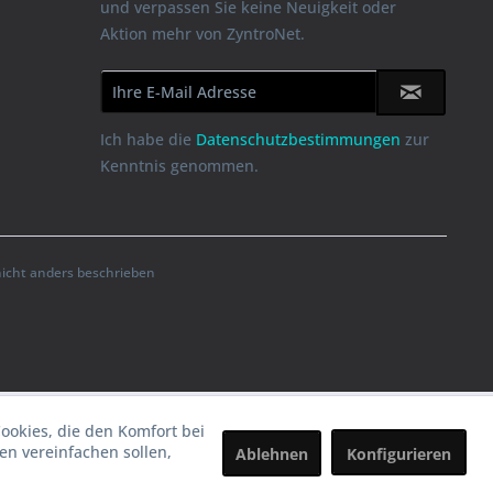
und verpassen Sie keine Neuigkeit oder
Aktion mehr von ZyntroNet.
Ich habe die
Datenschutzbestimmungen
zur
Kenntnis genommen.
cht anders beschrieben
Cookies, die den Komfort bei
n vereinfachen sollen,
Ablehnen
Konfigurieren