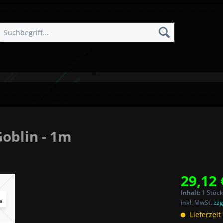
oblin - 1m
29,12 
Inhalt:
1 Stück
inkl. MwSt.
zzg
Lieferzeit