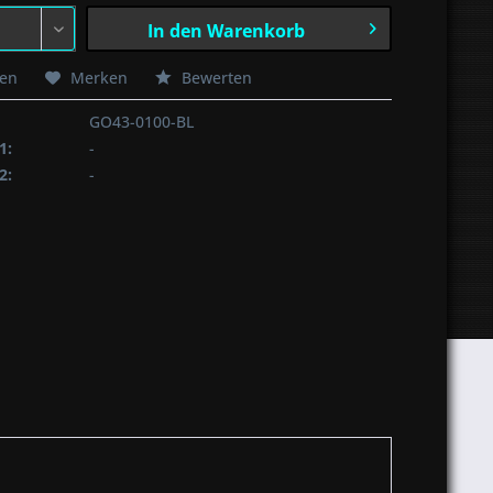
In den
Warenkorb
hen
Merken
Bewerten
GO43-0100-BL
1:
-
2:
-