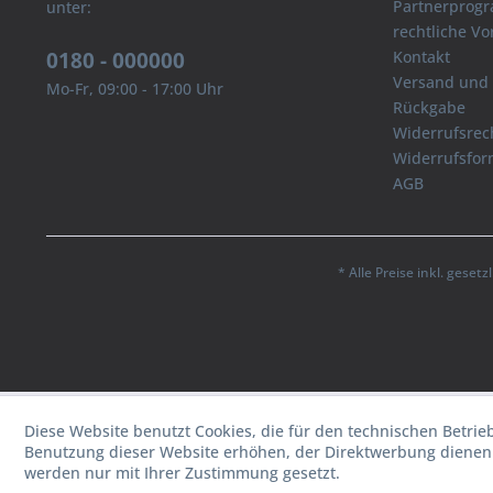
Partnerprog
unter:
rechtliche V
0180 - 000000
Kontakt
Versand und
Mo-Fr, 09:00 - 17:00 Uhr
Rückgabe
Widerrufsrec
Widerrufsfor
AGB
* Alle Preise inkl. geset
Diese Website benutzt Cookies, die für den technischen Betrie
Benutzung dieser Website erhöhen, der Direktwerbung dienen 
werden nur mit Ihrer Zustimmung gesetzt.